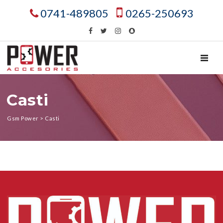
0741-489805
0265-250693
TOGGL
Casti
Gsm Power
>
Casti